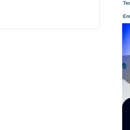
Te
En