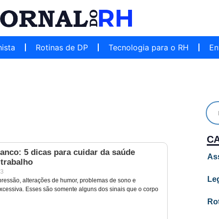
hista
Rotinas de DP
Tecnologia para o RH
En
C
anco: 5 dicas para cuidar da saúde
As
 trabalho
23
Leg
ressão, alterações de humor, problemas de sono e
cessiva. Esses são somente alguns dos sinais que o corpo
Ro