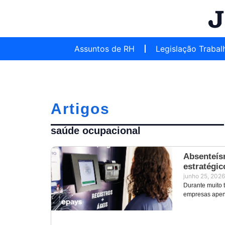
Assuntos de RH
Legislação Trabal
Artigos
saúde ocupacional
Absenteís
estratégic
junho 25, 2026
Durante muito t
empresas apena