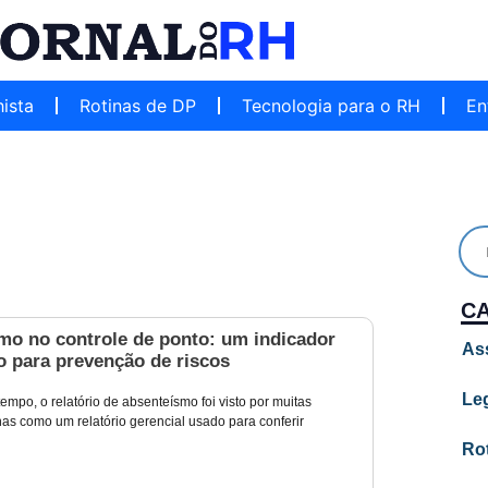
hista
Rotinas de DP
Tecnologia para o RH
En
C
mo no controle de ponto: um indicador
As
o para prevenção de riscos
Leg
empo, o relatório de absenteísmo foi visto por muitas
s como um relatório gerencial usado para conferir
Ro