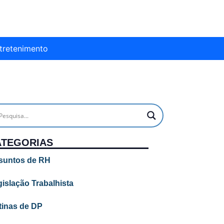
tretenimento
ATEGORIAS
suntos de RH
islação Trabalhista
tinas de DP