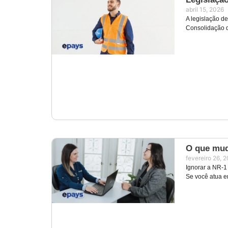
abril 15, 2026
A legislação d
Consolidação d
O que mud
fevereiro 26, 
Ignorar a NR-1 
Se você atua e