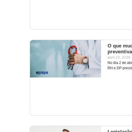
O que mud
preventiv
abril 23, 2026
No dia 2 de abr
RH e DP preci
Legislaçã