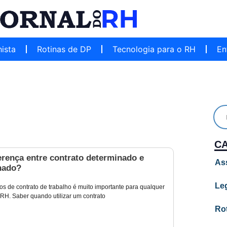
hista
Rotinas de DP
Tecnologia para o RH
En
C
erença entre contrato determinado e
As
nado?
Leg
os de contrato de trabalho é muito importante para qualquer
 RH. Saber quando utilizar um contrato
Ro