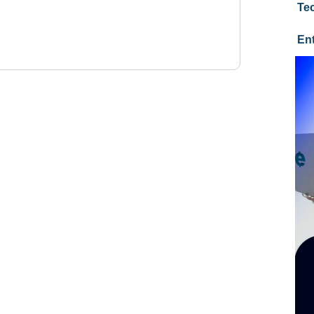
Te
En