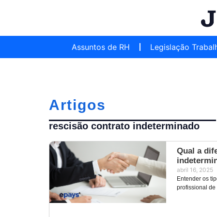
Assuntos de RH
Legislação Trabal
Artigos
rescisão contrato indeterminado
Qual a dif
indetermi
abril 16, 2025
Entender os tip
profissional de