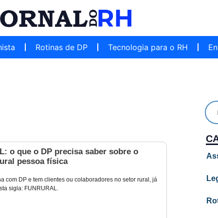
hista
Rotinas de DP
Tecnologia para o RH
En
C
 o que o DP precisa saber sobre o
As
ural pessoa física
Leg
a com DP e tem clientes ou colaboradores no setor rural, já
 esta sigla: FUNRURAL.
Ro