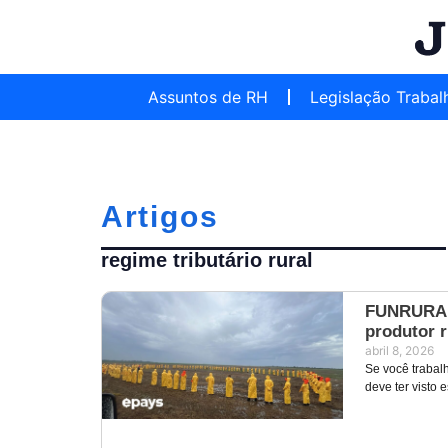
Assuntos de RH
Legislação Trabal
Artigos
regime tributário rural
FUNRURAL:
produtor r
abril 8, 2026
Se você trabalh
deve ter visto