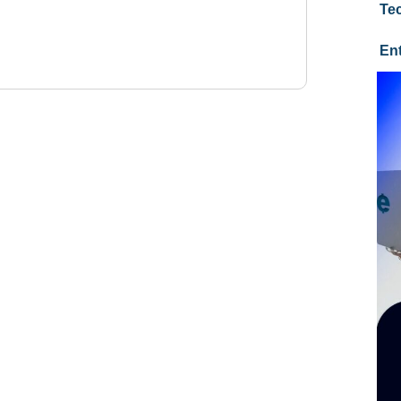
Te
En