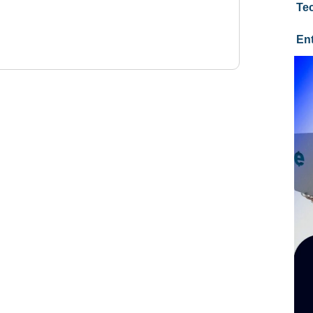
Te
En