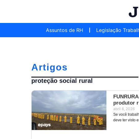
Assuntos de RH
Legislação Trabal
Artigos
proteção social rural
FUNRURAL:
produtor r
abril 8, 2026
Se você trabalh
deve ter visto