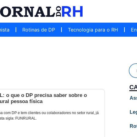
hista
Rotinas de DP
Tecnologia para o RH
En
C
 o que o DP precisa saber sobre o
As
ural pessoa física
Leg
a com DP e tem clientes ou colaboradores no setor rural, já
 esta sigla: FUNRURAL.
Ro