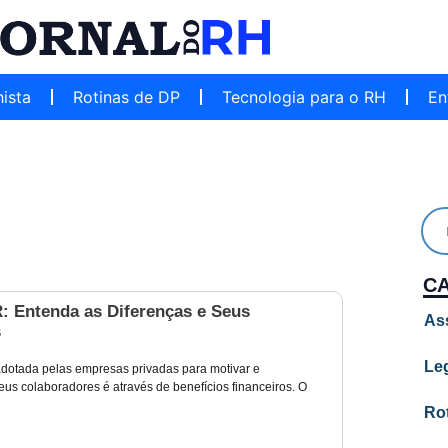
hista
Rotinas de DP
Tecnologia para o RH
En
C
: Entenda as Diferenças e Seus
As
s
Leg
otada pelas empresas privadas para motivar e
us colaboradores é através de benefícios financeiros. O
Ro