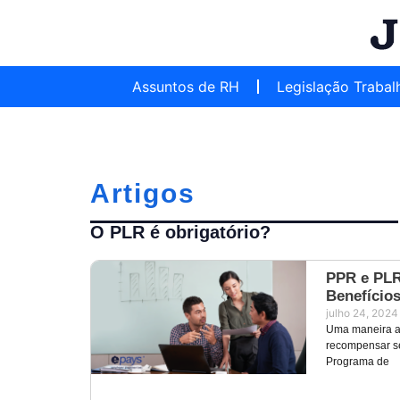
Assuntos de RH
Legislação Trabal
Artigos
O PLR é obrigatório?
PPR e PLR
Benefício
julho 24, 2024
Uma maneira ad
recompensar se
Programa de