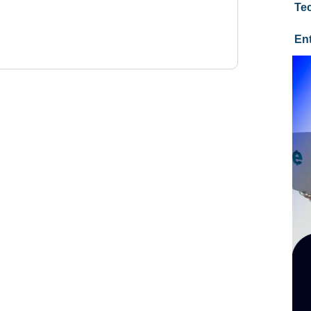
Te
En