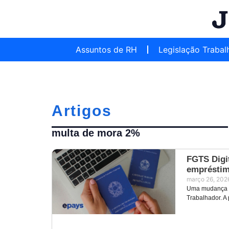
Assuntos de RH
Legislação Trabal
Artigos
multa de mora 2%
FGTS Digit
empréstim
março 26, 202
Uma mudança im
Trabalhador. A 