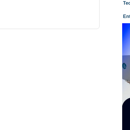
Te
En