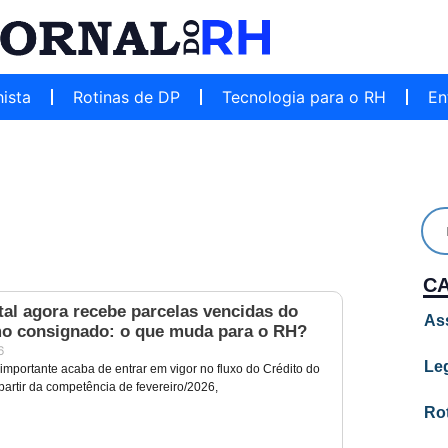
hista
Rotinas de DP
Tecnologia para o RH
En
C
al agora recebe parcelas vencidas do
As
o consignado: o que muda para o RH?
6
Leg
portante acaba de entrar em vigor no fluxo do Crédito do
partir da competência de fevereiro/2026,
Ro