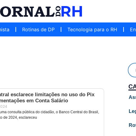
hista
Rotinas de DP
Tecnologia para o RH
En
C
ral esclarece limitações no uso do Pix
As
mentações em Conta Salário
2024
Leg
uma consulta pública do cidadão, o Banco Central do Brasil,
o de 2024, esclareceu
Ro