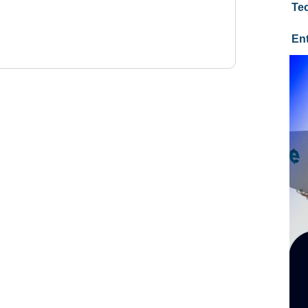
Te
En