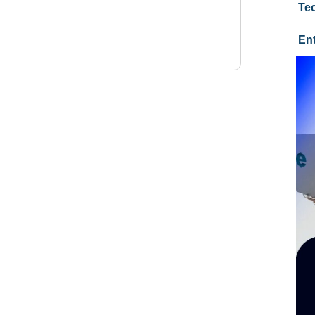
Te
En