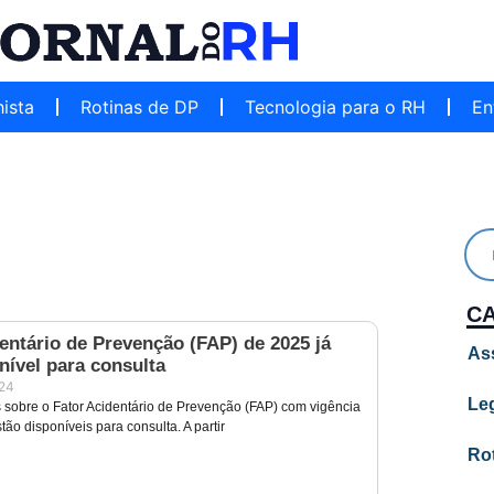
hista
Rotinas de DP
Tecnologia para o RH
En
C
entário de Prevenção (FAP) de 2025 já
As
nível para consulta
024
Leg
 sobre o Fator Acidentário de Prevenção (FAP) com vigência
tão disponíveis para consulta. A partir
Ro