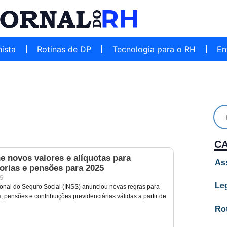
hista
Rotinas de DP
Tecnologia para o RH
En
C
e novos valores e alíquotas para
As
orias e pensões para 2025
25
Leg
cional do Seguro Social (INSS) anunciou novas regras para
 pensões e contribuições previdenciárias válidas a partir de
Ro