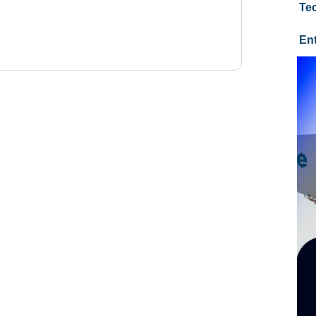
Te
En