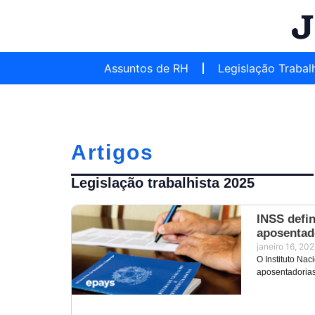
Assuntos de RH
Legislação Trabal
Artigos
Legislação trabalhista 2025
INSS defin
aposentad
janeiro 16, 20
O Instituto Na
aposentadorias,