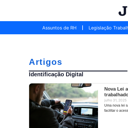
Assuntos de RH
Legislação Trabal
Artigos
Identificação Digital
Nova Lei 
trabalhado
julho 31, 2025
Uma nova lei s
facilitar o ace