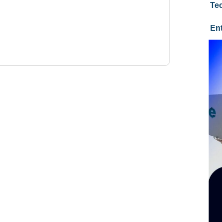
Te
En