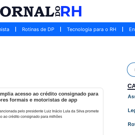
hista
Rotinas de DP
Tecnologia para o RH
En
C
amplia acesso ao crédito consignado para
As
res formais e motoristas de app
Leg
ancionada pelo presidente Luiz Inácio Lula da Silva promete
sso ao crédito consignado para milhões
Ro