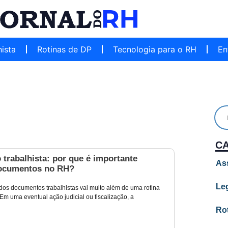
hista
Rotinas de DP
Tecnologia para o RH
En
C
 trabalhista: por que é importante
As
ocumentos no RH?
Leg
dos documentos trabalhistas vai muito além de uma rotina
 Em uma eventual ação judicial ou fiscalização, a
Ro