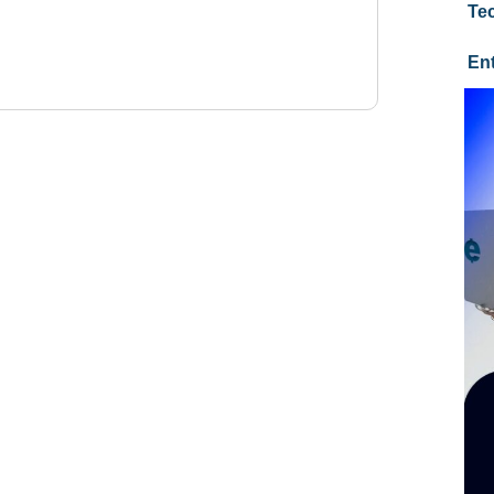
Te
En