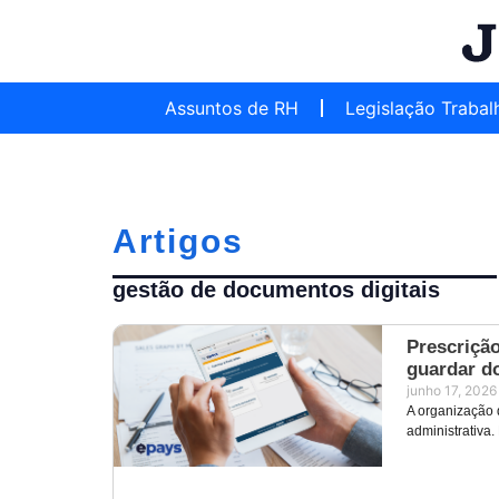
Assuntos de RH
Legislação Trabal
Artigos
gestão de documentos digitais
Prescrição
guardar d
junho 17, 2026
A organização 
administrativa.