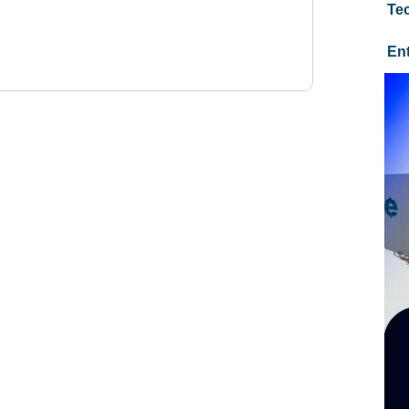
Te
En