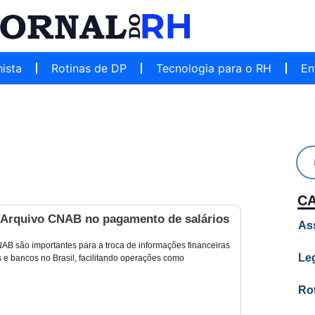
hista
Rotinas de DP
Tecnologia para o RH
En
C
 Arquivo CNAB no pagamento de salários
As
AB são importantes para a troca de informações financeiras
Leg
 e bancos no Brasil, facilitando operações como
Ro