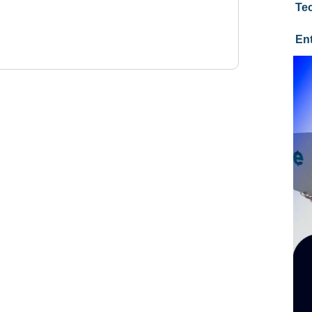
Te
En