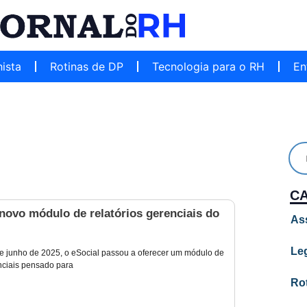
hista
Rotinas de DP
Tecnologia para o RH
En
C
novo módulo de relatórios gerenciais do
As
Leg
 de junho de 2025, o eSocial passou a oferecer um módulo de
enciais pensado para
Ro