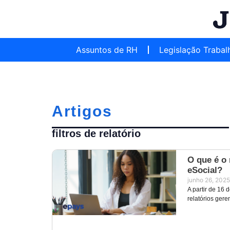
Assuntos de RH
Legislação Trabal
Artigos
filtros de relatório
O que é o 
eSocial?
junho 26, 2025
A partir de 16
relatórios ger