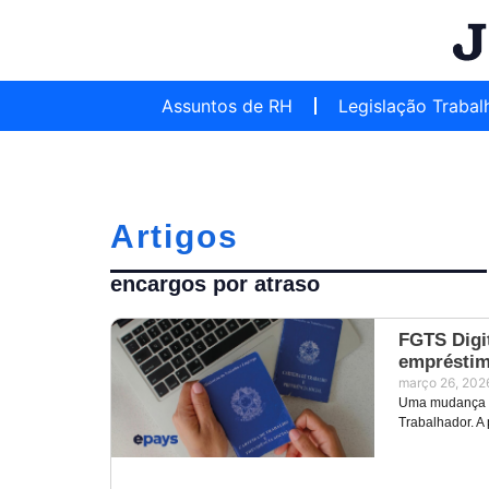
Assuntos de RH
Legislação Trabal
Artigos
encargos por atraso
FGTS Digit
empréstim
março 26, 202
Uma mudança im
Trabalhador. A 