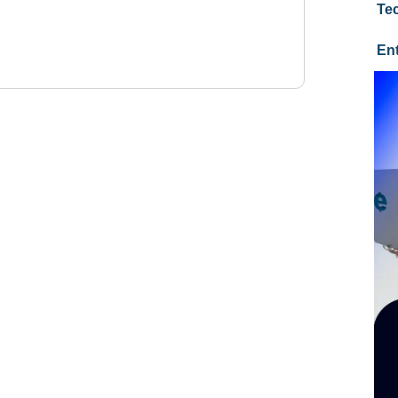
Te
En