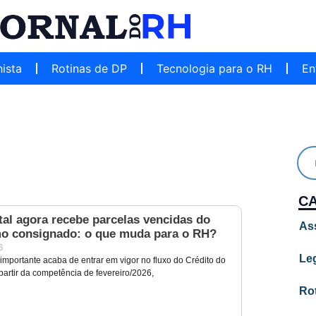
hista
Rotinas de DP
Tecnologia para o RH
En
C
al agora recebe parcelas vencidas do
As
o consignado: o que muda para o RH?
6
Leg
portante acaba de entrar em vigor no fluxo do Crédito do
partir da competência de fevereiro/2026,
Ro