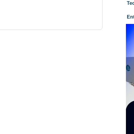
Te
En