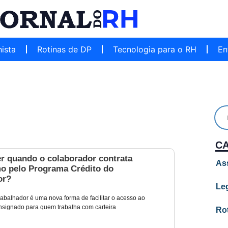
hista
Rotinas de DP
Tecnologia para o RH
En
C
er quando o colaborador contrata
As
o pelo Programa Crédito do
or?
Leg
rabalhador é uma nova forma de facilitar o acesso ao
signado para quem trabalha com carteira
Ro