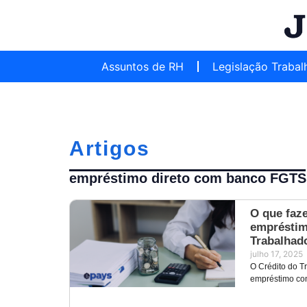
Assuntos de RH
Legislação Trabal
Artigos
empréstimo direto com banco FGTS
O que faz
empréstim
Trabalhad
julho 17, 2025
O Crédito do T
empréstimo con