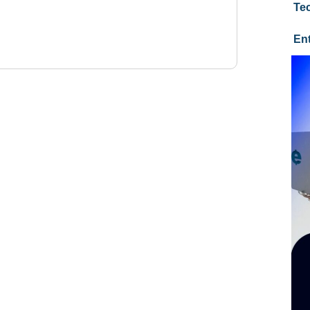
Te
En