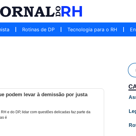
hista
Rotinas de DP
Tecnologia para o RH
En
C
ue podem levar à demissão por justa
As
Leg
 RH e do DP, lidar com questões delicadas faz parte da
las é
Ro