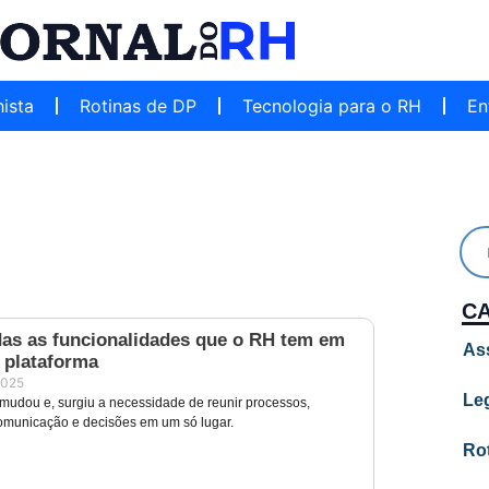
hista
Rotinas de DP
Tecnologia para o RH
En
C
das as funcionalidades que o RH tem em
As
 plataforma
2025
Leg
 mudou e, surgiu a necessidade de reunir processos,
municação e decisões em um só lugar.
Ro