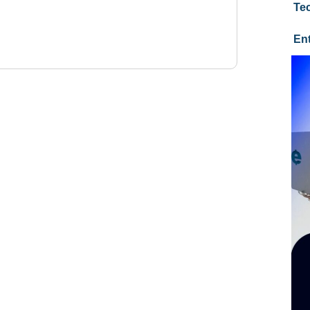
Te
En