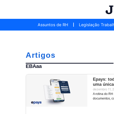
Assuntos de RH
Legislação Trabal
Artigos
EBAaa
Epays: to
uma única
dezembro 11, 
A rotina do RH
documentos, co