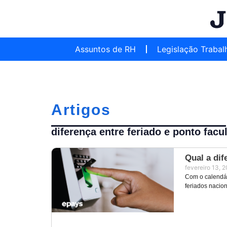
Assuntos de RH
Legislação Trabal
Artigos
diferença entre feriado e ponto facul
Qual a dif
fevereiro 13, 
Com o calendár
feriados nacion