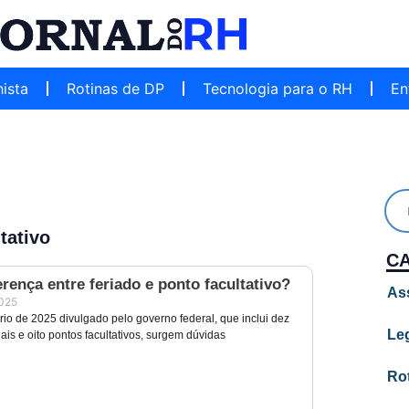
hista
Rotinas de DP
Tecnologia para o RH
En
tativo
C
erença entre feriado e ponto facultativo?
As
2025
io de 2025 divulgado pelo governo federal, que inclui dez
Leg
ais e oito pontos facultativos, surgem dúvidas
Ro