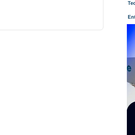
Te
En