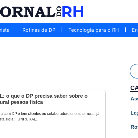
hista
Rotinas de DP
Tecnologia para o RH
En
C
 o que o DP precisa saber sobre o
As
ural pessoa física
Leg
a com DP e tem clientes ou colaboradores no setor rural, já
 esta sigla: FUNRURAL.
Ro