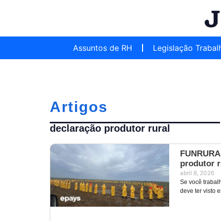
Assuntos de RH
Legislação Trabal
Artigos
declaração produtor rural
FUNRURAL:
produtor r
abril 8, 2026
Se você trabalh
deve ter visto