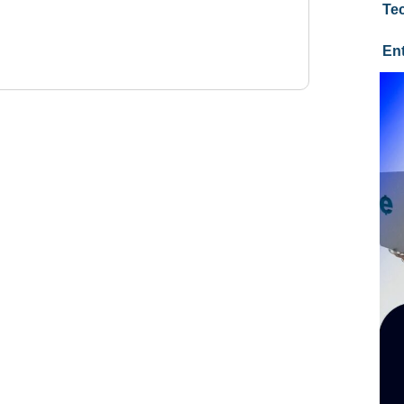
Te
En