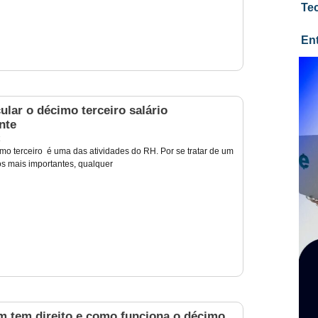
Te
En
lar o décimo terceiro salário
nte
2
imo terceiro é uma das atividades do RH. Por se tratar de um
 mais importantes, qualquer
m tem direito e como funciona o décimo