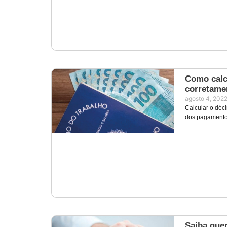
Como calcu
corretame
agosto 4, 202
Calcular o déc
dos pagamentos
Saiba que