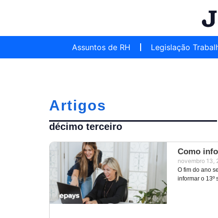
Assuntos de RH
Legislação Trabal
Artigos
décimo terceiro
Como infor
novembro 13, 
O fim do ano s
informar o 13º 