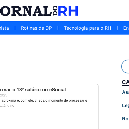
hista
Rotinas de DP
Tecnologia para o RH
En
C
mar o 13º salário no eSocial
As
2025
e aproxima e, com ele, chega o momento de processar e
Leg
salário no
Ro