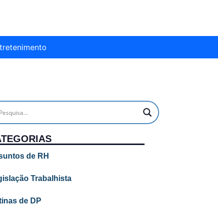
tretenimento
ATEGORIAS
suntos de RH
islação Trabalhista
tinas de DP