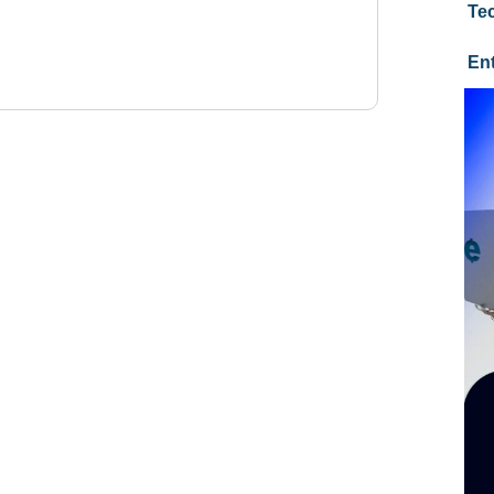
Te
En