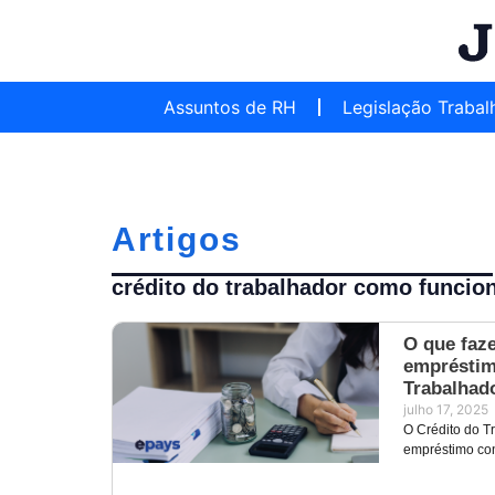
Assuntos de RH
Legislação Trabal
Artigos
crédito do trabalhador como funcio
O que faz
empréstim
Trabalhad
julho 17, 2025
O Crédito do T
empréstimo con