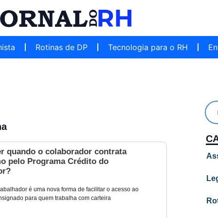
hista
Rotinas de DP
Tecnologia para o RH
En
na
C
er quando o colaborador contrata
As
o pelo Programa Crédito do
or?
Leg
rabalhador é uma nova forma de facilitar o acesso ao
signado para quem trabalha com carteira
Ro