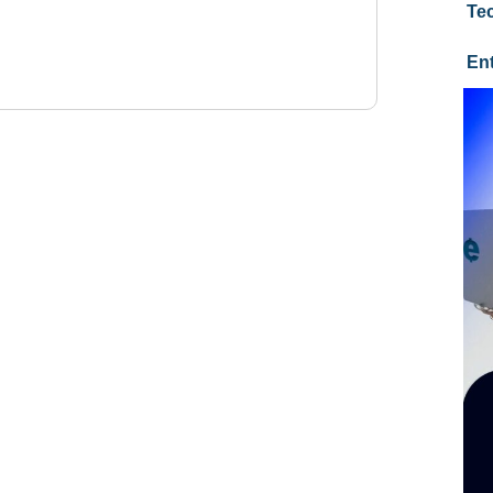
Te
En