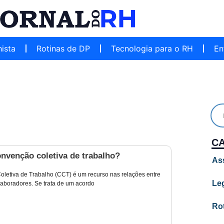
hista
Rotinas de DP
Tecnologia para o RH
En
C
nvenção coletiva de trabalho?
As
letiva de Trabalho (CCT) é um recurso nas relações entre
Leg
aboradores. Se trata de um acordo
Ro