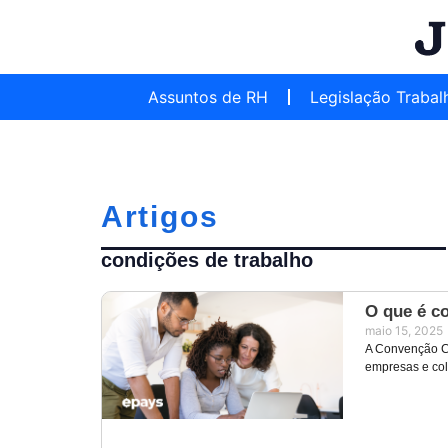
Assuntos de RH
Legislação Trabal
Artigos
condições de trabalho
O que é co
maio 15, 2025
A Convenção Co
empresas e col