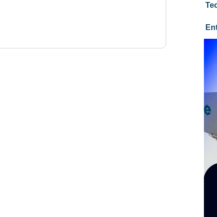
Te
En