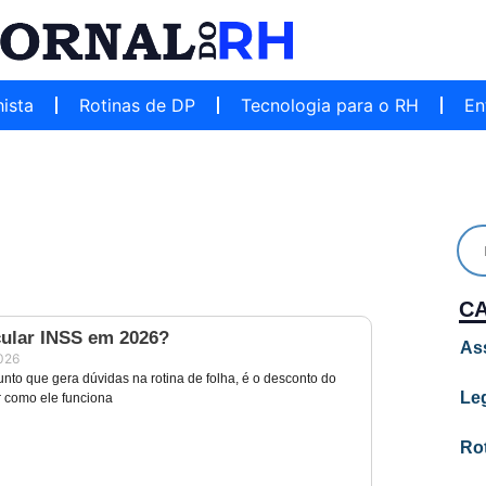
hista
Rotinas de DP
Tecnologia para o RH
En
C
ular INSS em 2026?
As
2026
nto que gera dúvidas na rotina de folha, é o desconto do
Leg
 como ele funciona
Ro