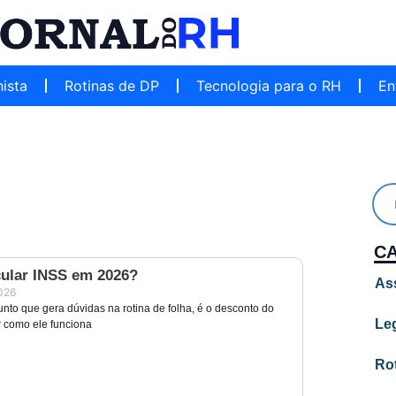
hista
Rotinas de DP
Tecnologia para o RH
En
C
ular INSS em 2026?
As
2026
nto que gera dúvidas na rotina de folha, é o desconto do
Leg
 como ele funciona
Ro