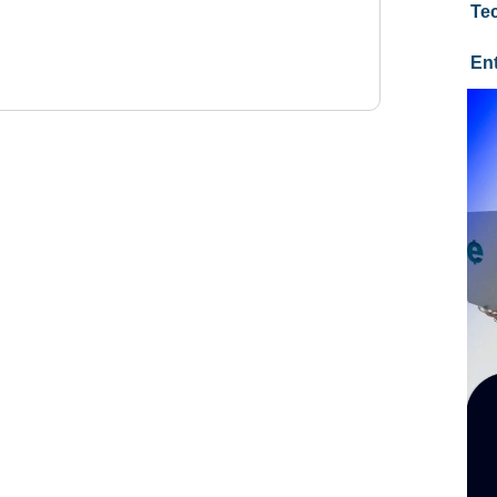
Te
En