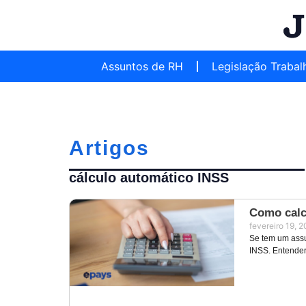
Assuntos de RH
Legislação Trabal
Artigos
cálculo automático INSS
Como calc
fevereiro 19, 
Se tem um assu
INSS. Entender