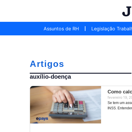
Assuntos de RH
Legislação Trabal
Artigos
auxílio-doença
Como calc
fevereiro 19, 
Se tem um assu
INSS. Entender