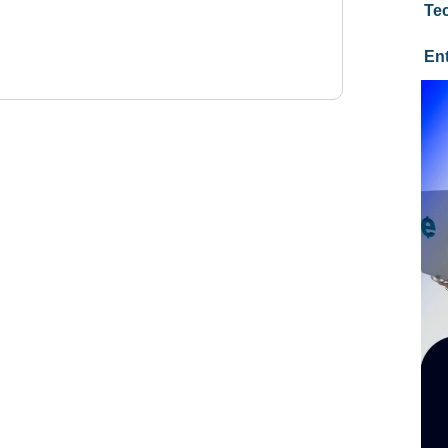
Te
En