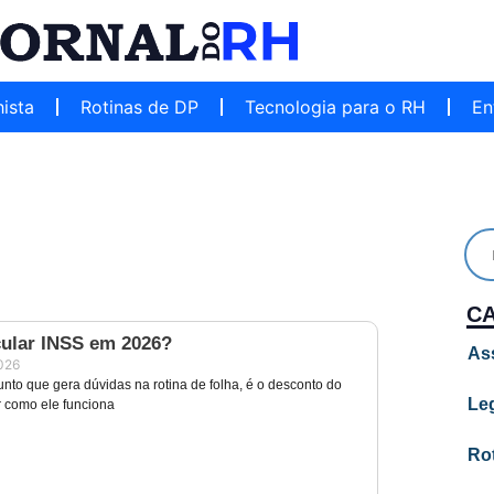
hista
Rotinas de DP
Tecnologia para o RH
En
C
ular INSS em 2026?
As
2026
nto que gera dúvidas na rotina de folha, é o desconto do
Leg
 como ele funciona
Ro