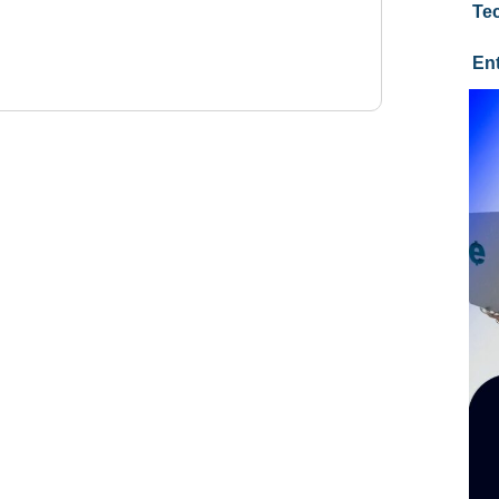
Te
En