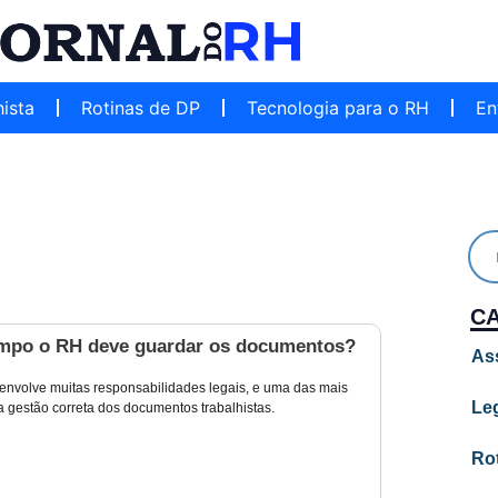
hista
Rotinas de DP
Tecnologia para o RH
En
C
mpo o RH deve guardar os documentos?
As
 envolve muitas responsabilidades legais, e uma das mais
Leg
a gestão correta dos documentos trabalhistas.
Ro