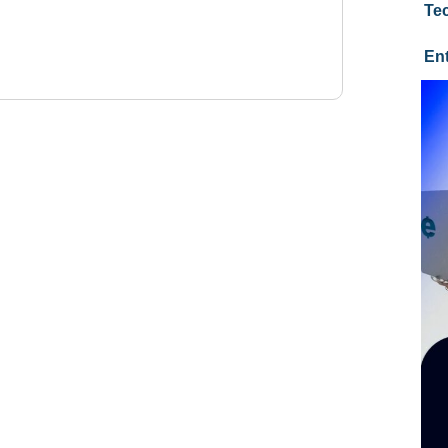
Te
En