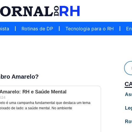
hista
Rotinas de DP
Tecnologia para o RH
En
mbro Amarelo?
C
Amarelo: RH e Saúde Mental
As
2024
elo é uma campanha fundamental que destaca um tema
Leg
eixado de lado: a saúde mental. No ambiente
Ro